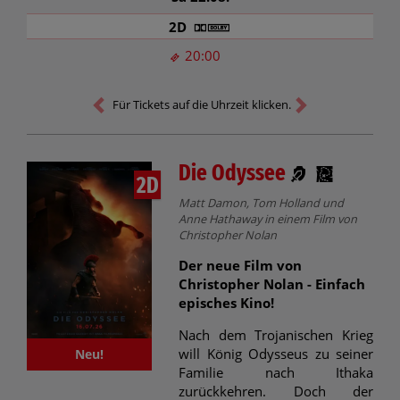
2D
20:00
Für Tickets auf die Uhrzeit klicken.
Die Odyssee
2D
Matt Damon, Tom Holland und
Anne Hathaway in einem Film von
Christopher Nolan
Der neue Film von
Christopher Nolan - Einfach
episches Kino!
Nach dem Trojanischen Krieg
will König Odysseus zu seiner
Neu!
Familie nach Ithaka
zurückkehren. Doch der