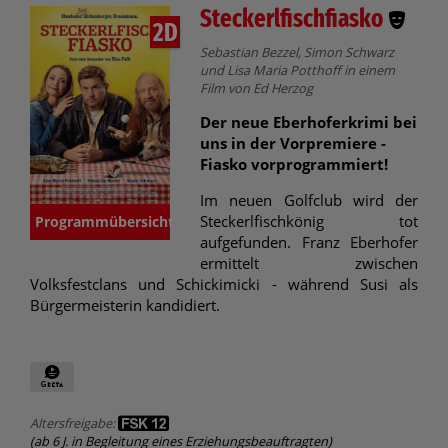
Steckerlfischfiasko
2D
Sebastian Bezzel, Simon Schwarz
und Lisa Maria Potthoff in einem
Film von Ed Herzog
Der neue Eberhoferkrimi bei
uns in der Vorpremiere -
Fiasko vorprogrammiert!
Im neuen Golfclub wird der
Steckerlfischkönig tot
Programmübersicht
aufgefunden. Franz Eberhofer
ermittelt zwischen
Volksfestclans und Schickimicki - während Susi als
Bürgermeisterin kandidiert.
Altersfreigabe:
(ab 6 J. in Begleitung eines Erziehungsbeauftragten)