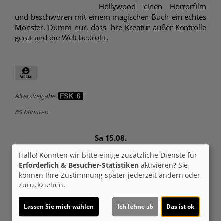
Hollywood einen Horrorfilm
und beschwören mit einem magischen Buch ein echtes
Monster. Dumm nur, dass ihre Kreatur außer Kontrolle
gerät und die Welt bedroht.
Altersfreigabe:
89 Minuten
Sa 15.08.
2D
Hallo! Könnten wir bitte einige zusätzliche Dienste für
Erforderlich & Besucher-Statistiken
aktivieren? Sie
21:15
können Ihre Zustimmung später jederzeit ändern oder
zurückziehen.
Für Tickets auf die Uhrzeit klicken.
Lassen Sie mich wählen
Ich lehne ab
Das ist ok