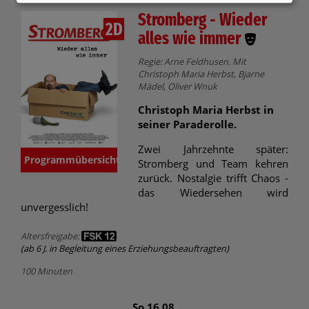
Stromberg - Wieder
2D
alles wie immer
Regie: Arne Feldhusen. Mit
Christoph Maria Herbst, Bjarne
Mädel, Oliver Wnuk
Christoph Maria Herbst in
seiner Paraderolle.
Zwei Jahrzehnte später:
Programmübersicht
Stromberg und Team kehren
zurück. Nostalgie trifft Chaos -
das Wiedersehen wird
unvergesslich!
Altersfreigabe:
(ab 6 J. in Begleitung eines Erziehungsbeauftragten)
100 Minuten
So 16.08.