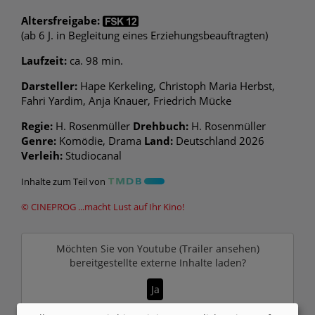
Altersfreigabe:
(ab 6 J. in Begleitung eines Erziehungsbeauftragten)
Laufzeit:
ca. 98 min.
Darsteller:
Hape Kerkeling, Christoph Maria Herbst,
Fahri Yardim, Anja Knauer, Friedrich Mücke
Regie:
H. Rosenmüller
Drehbuch:
H. Rosenmüller
Genre:
Komödie, Drama
Land:
Deutschland 2026
Verleih:
Studiocanal
Inhalte zum Teil von
© CINEPROG ...macht Lust auf Ihr Kino!
Möchten Sie von
Youtube (Trailer ansehen)
bereitgestellte externe Inhalte laden?
Ja